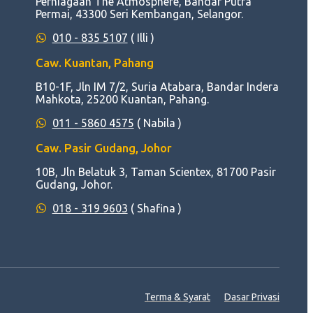
Perniagaan The Atmosphere, Bandar Putra
Permai, 43300 Seri Kembangan, Selangor.
010 - 835 5107
( Illi )
Caw. Kuantan, Pahang
B10-1F, Jln IM 7/2, Suria Atabara, Bandar Indera
Mahkota, 25200 Kuantan, Pahang.
011 - 5860 4575
( Nabila )
Caw. Pasir Gudang, Johor
10B, Jln Belatuk 3, Taman Scientex, 81700 Pasir
Gudang, Johor.
018 - 319 9603
( Shafina )
Terma & Syarat
Dasar Privasi