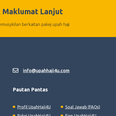
 Maklumat Lanjut
musykilan berkaitan pakej upah haji
info@upahhaji4u.com
Pautan Pantas
Profil UpahHaji4U
Soal Jawab (FAQs)
Pakej UpahHaji4U
Ejen UpahHaji4U