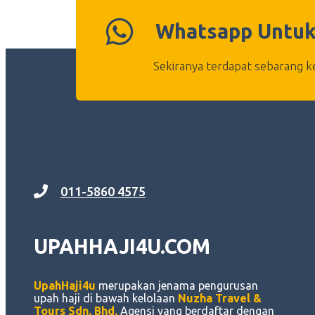
Whatsapp Untuk
Sekiranya terdapat sebarang ke
011-5860 4575
UPAHHAJI4U.COM
UpahHaji4u
merupakan jenama pengurusan
upah haji di bawah kelolaan
Nuzha Travel &
Tours Sdn. Bhd.
Agensi yang berdaftar dengan