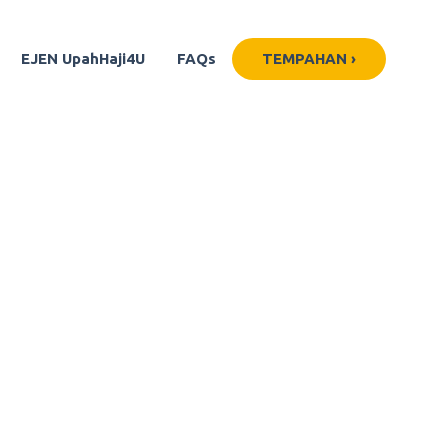
EJEN UpahHaji4U
FAQs
TEMPAHAN ›