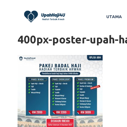
Skip
to
UTAMA
content
400px-poster-upah-ha