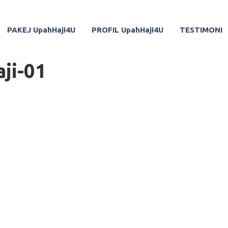
PAKEJ UpahHaji4U
PROFIL UpahHaji4U
TESTIMONI
ji-01