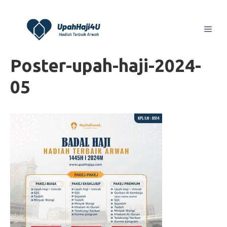
Skip
to
Men
content
Poster-upah-haji-2024-
05