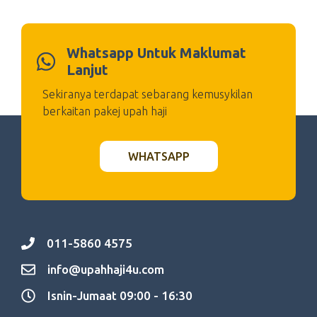
Whatsapp Untuk Maklumat
Lanjut
Sekiranya terdapat sebarang kemusykilan
berkaitan pakej upah haji
WHATSAPP
011-5860 4575
info@upahhaji4u.com
Isnin-Jumaat 09:00 - 16:30