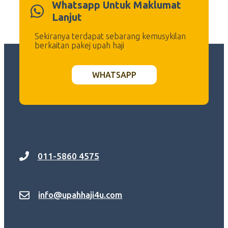
Whatsapp Untuk Maklumat
Lanjut
Sekiranya terdapat sebarang kemusykilan
berkaitan pakej upah haji
WHATSAPP
011-5860 4575
info@upahhaji4u.com