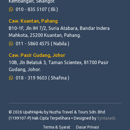
Kembangan, Selangor.
010 - 835 5107
( Illi )
Caw. Kuantan, Pahang
B10-1F, Jln IM 7/2, Suria Atabara, Bandar Indera
Mahkota, 25200 Kuantan, Pahang.
011 - 5860 4575
( Nabila )
Caw. Pasir Gudang, Johor
10B, Jln Belatuk 3, Taman Scientex, 81700 Pasir
Gudang, Johor.
018 - 319 9603
( Shafina )
© 2026 UpahHaji4u by Nuzha Travel & Tours Sdn. Bhd
(1199107-P) Hak Cipta Terpelihara • Designed by
Syntaxads
Terma & Syarat
Dasar Privasi