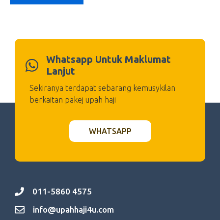
Whatsapp Untuk Maklumat
Lanjut
Sekiranya terdapat sebarang kemusykilan
berkaitan pakej upah haji
WHATSAPP
011-5860 4575
info@upahhaji4u.com