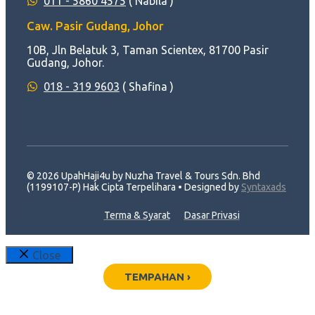
011 - 5860 4575
( Nabila )
Caw. Pasir Gudang, Johor
10B, Jln Belatuk 3, Taman Scientex, 81700 Pasir
Gudang, Johor.
018 - 319 9603
( Shafina )
© 2026 UpahHaji4u by Nuzha Travel & Tours Sdn. Bhd
(1199107-P) Hak Cipta Terpelihara • Designed by
Syntaxads
Terma & Syarat
Dasar Privasi
Close
TEMPAHAN ›