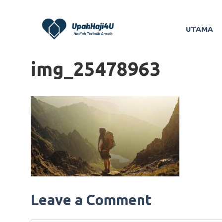
Skip
to
UTAMA
content
img_25478963
Leave a Comment