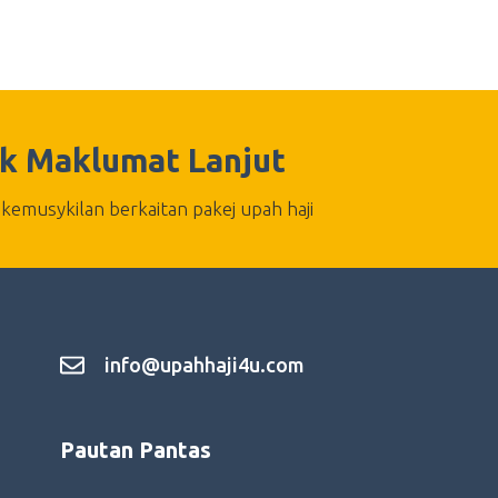
k Maklumat Lanjut
kemusykilan berkaitan pakej upah haji
info@upahhaji4u.com
Pautan Pantas