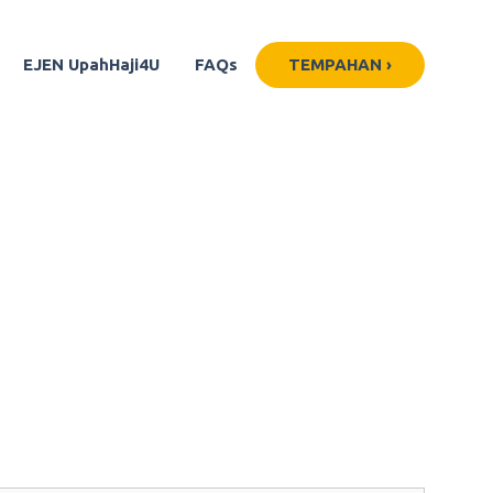
EJEN UpahHaji4U
FAQs
TEMPAHAN ›