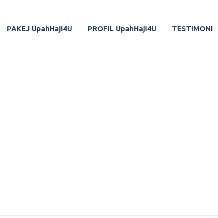
PAKEJ UpahHaji4U
PROFIL UpahHaji4U
TESTIMONI