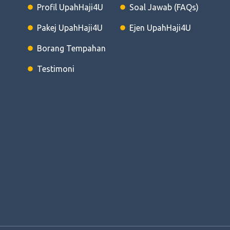
Profil UpahHaji4U
Soal Jawab (FAQs)
Pakej UpahHaji4U
Ejen UpahHaji4U
Borang Tempahan
Testimoni