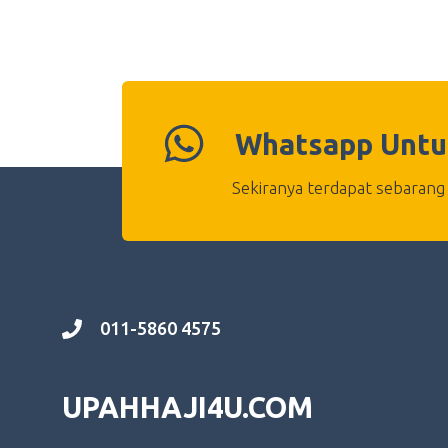
Whatsapp Untu
Sekiranya terdapat sebarang 
011-5860 4575
UPAHHAJI4U.COM