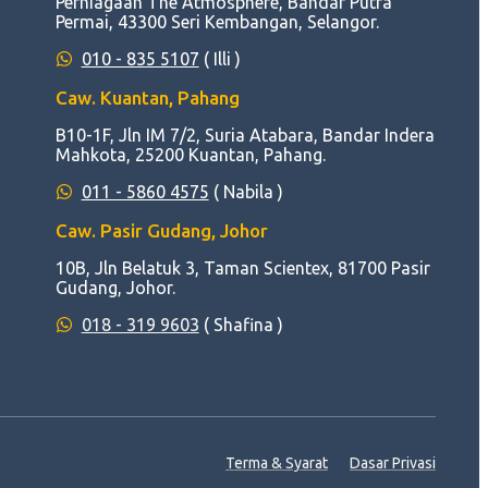
Perniagaan The Atmosphere, Bandar Putra
Permai, 43300 Seri Kembangan, Selangor.
010 - 835 5107
( Illi )
Caw. Kuantan, Pahang
B10-1F, Jln IM 7/2, Suria Atabara, Bandar Indera
Mahkota, 25200 Kuantan, Pahang.
011 - 5860 4575
( Nabila )
Caw. Pasir Gudang, Johor
10B, Jln Belatuk 3, Taman Scientex, 81700 Pasir
Gudang, Johor.
018 - 319 9603
( Shafina )
Terma & Syarat
Dasar Privasi