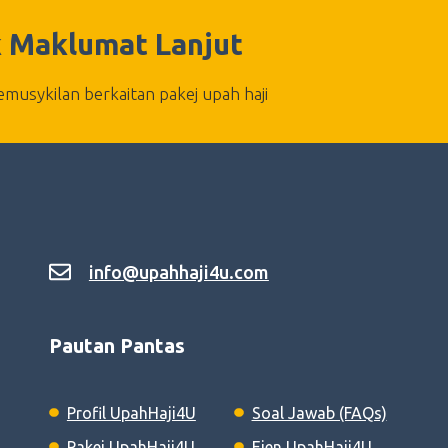
 Maklumat Lanjut
musykilan berkaitan pakej upah haji
info@upahhaji4u.com
Pautan Pantas
Profil UpahHaji4U
Soal Jawab (FAQs)
Pakej UpahHaji4U
Ejen UpahHaji4U