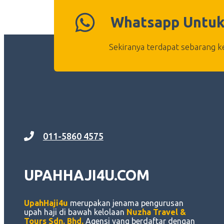
Whatsapp Untuk
Sekiranya terdapat sebarang ke
011-5860 4575
UPAHHAJI4U.COM
UpahHaji4u
merupakan jenama pengurusan
upah haji di bawah kelolaan
Nuzha Travel &
Tours Sdn. Bhd.
Agensi yang berdaftar dengan