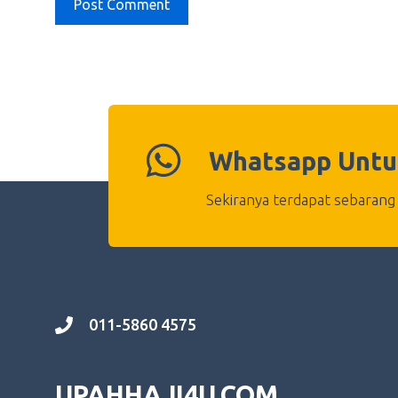
Whatsapp Untu
Sekiranya terdapat sebarang 
011-5860 4575
UPAHHAJI4U.COM