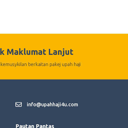
k Maklumat Lanjut
kemusykilan berkaitan pakej upah haji
info@upahhaji4u.com
Pautan Pantas