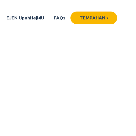
EJEN UpahHaji4U
FAQs
TEMPAHAN ›