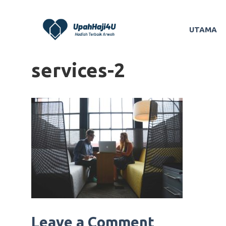
Skip
to
UTAMA
content
services-2
Leave a Comment