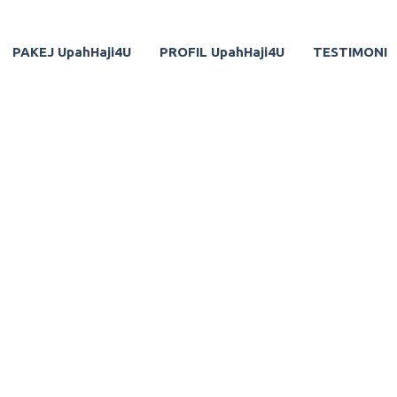
PAKEJ UpahHaji4U
PROFIL UpahHaji4U
TESTIMONI