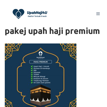
Skip
to
Men
content
pakej upah haji premium