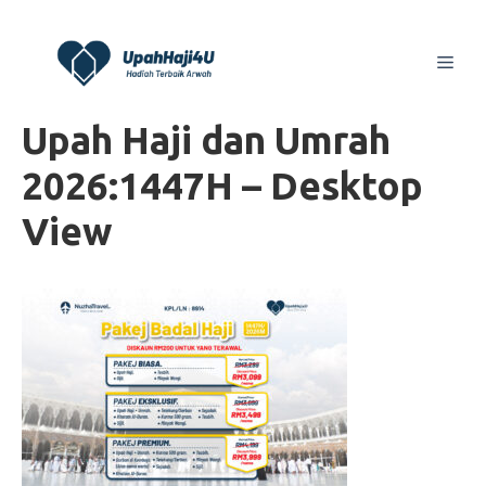
Skip
to
Men
content
Upah Haji dan Umrah
2026:1447H – Desktop
View