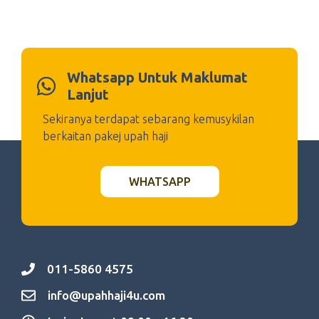
Whatsapp Untuk Maklumat
Lanjut
Sekiranya terdapat sebarang kemusykilan
berkaitan pakej upah haji
WHATSAPP
011-5860 4575
info@upahhaji4u.com