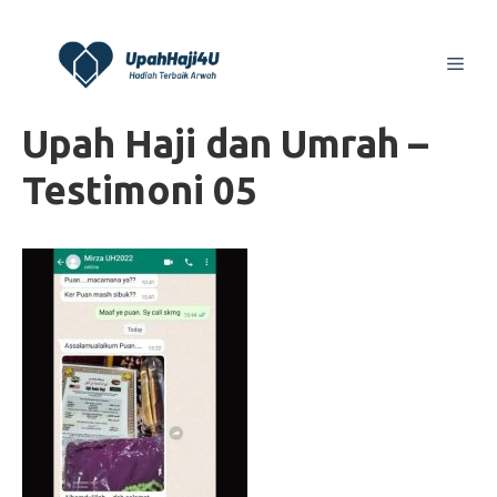
Skip
to
Men
content
Upah Haji dan Umrah –
Testimoni 05