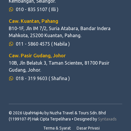
Kembangan, Selangor.
010 - 835 5107
( Illi )
Caw. Kuantan, Pahang
B10-1F, Jln IM 7/2, Suria Atabara, Bandar Indera
Mahkota, 25200 Kuantan, Pahang.
011 - 5860 4575
( Nabila )
Caw. Pasir Gudang, Johor
10B, Jln Belatuk 3, Taman Scientex, 81700 Pasir
Gudang, Johor.
018 - 319 9603
( Shafina )
© 2026 UpahHaji4u by Nuzha Travel & Tours Sdn. Bhd
(1199107-P) Hak Cipta Terpelihara • Designed by
Syntaxads
Terma & Syarat
Dasar Privasi