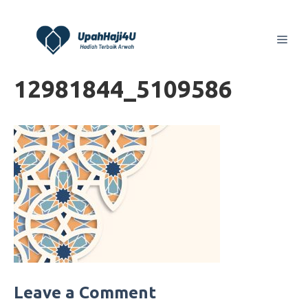
Skip
to
Men
content
12981844_5109586
Leave a Comment