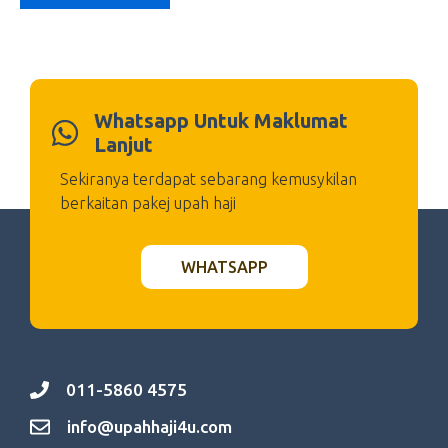
Whatsapp Untuk Maklumat
Lanjut
Sekiranya terdapat sebarang kemusykilan
berkaitan pakej upah haji
WHATSAPP
011-5860 4575
info@upahhaji4u.com