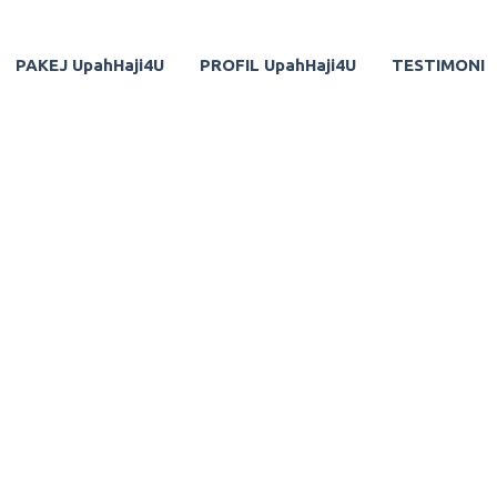
PAKEJ UpahHaji4U
PROFIL UpahHaji4U
TESTIMONI