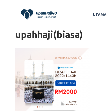
Skip
to
UTAMA
content
upahhaji(biasa)