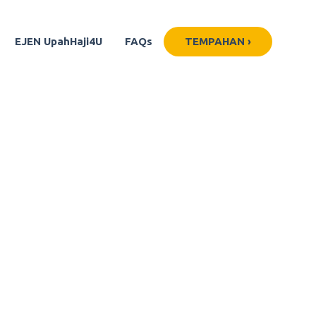
EJEN UpahHaji4U
FAQs
TEMPAHAN ›